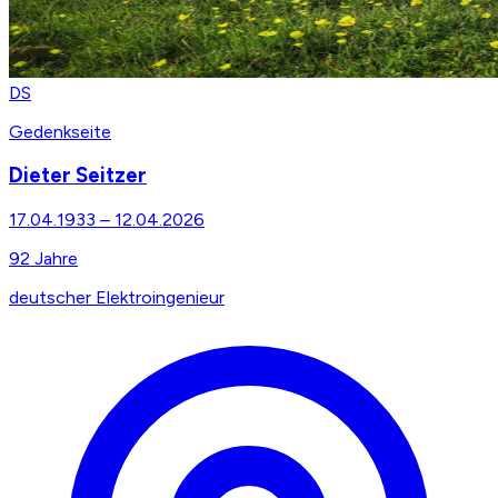
DS
Gedenkseite
Dieter Seitzer
17.04.1933
–
12.04.2026
92
Jahre
deutscher Elektroingenieur