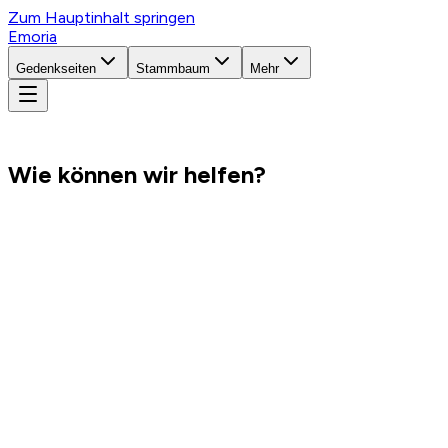
Zum Hauptinhalt springen
Emoria
Gedenkseiten
Stammbaum
Mehr
Wie können wir helfen?
Für Angehörige & Trauergäste
Häufige Fragen
Wie erstelle ich eine Gedenkseite?