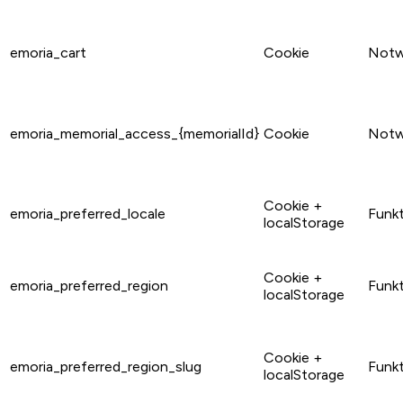
emoria_cart
Cookie
Notw
emoria_memorial_access_{memorialId}
Cookie
Notw
Cookie +
emoria_preferred_locale
Funkt
localStorage
Cookie +
emoria_preferred_region
Funkt
localStorage
Cookie +
emoria_preferred_region_slug
Funkt
localStorage