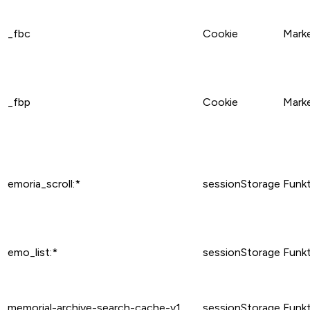
_fbc
Cookie
Mark
_fbp
Cookie
Mark
emoria_scroll:*
sessionStorage
Funkt
emo_list:*
sessionStorage
Funkt
memorial-archive-search-cache-v1
sessionStorage
Funkt