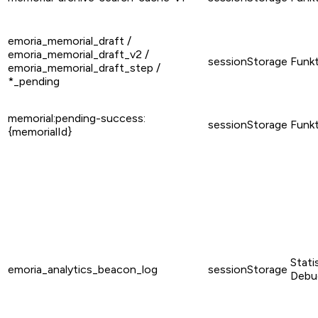
emoria_memorial_draft /
emoria_memorial_draft_v2 /
sessionStorage
Funkt
emoria_memorial_draft_step /
*_pending
memorial:pending-success:
sessionStorage
Funkt
{memorialId}
Statis
emoria_analytics_beacon_log
sessionStorage
Debu