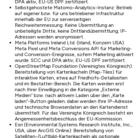
DPA aktiv, EU-US DPF zertifiziert.
Selbstgehostete Matomo-Analytics-Instanz: Betrieb
auf eigener bzw. für uns betriebener Infrastruktur
innerhalb der EU zur serverseitigen
Reichweitenmessung. Keine Übermittlung an
unbeteiligte Dritte, keine Drittlandübermittlung; IP-
Adressen werden anonymisiert.
Meta Platforms Ireland Ltd. (Irland, Konzern USA):
Meta Pixel und Meta Conversions API für Marketing-
und Conversion-Ereignisse, sofern Marketing aktiviert
wurde. SCC und DPA aktiv, EU-US DPF zertifiziert.
OpenStreetMap Foundation (Vereinigtes Königreich):
Bereitstellung von Kartenkacheln (Map-Tiles) für
interaktive Karten, etwa auf Friedhofs-Detailseiten
und im Bestatter-Bereich. Die Karten werden erst
nach Ihrer Einwilligung in die Kategorie „Externe
Medien“ bzw. nach aktivem Laden über den „Karte
laden“-Button geladen; dabei werden Ihre IP-Adresse
und technische Browserdaten an den Kartendienst
übermittelt. Für das Vereinigte Königreich besteht ein
Angemessenheitsbeschluss der EU-Kommission.
Esri (Environmental Systems Research Institute, Inc.,
USA, über ArcGIS Online): Bereitstellung von
Satelliten-/Luftbild-Kartenkacheln als optionale