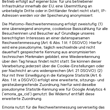
Betrieb erfolgt auf eigener bzw. für uns betriebener
Infrastruktur innerhalb der EU; eine Übermittlung an
unbeteiligte Dritte oder in Drittländer findet nicht statt, IP-
Adressen werden vor der Speicherung anonymisiert.
Die Matomo-Reichweitenmessung erfolgt zweistufig: (1)
eine überwiegend anonyme, cookielose Basiszählung für alle
Besucherinnen und Besucher auf Grundlage unseres
berechtigten Interesses an einer datensparsamen
Reichweitenmessung (Art. 6 Abs. 1 lit. f DSGVO). Hierfür
wird eine pseudonyme, täglich wechselnde und nicht
dauerhaft gespeicherte Kennung aus anonymisierten
technischen Merkmalen gebildet; eine Wiedererkennung
über den Tag hinaus findet nicht statt. Sie können dieser
Verarbeitung jederzeit über die Cookie-Einstellungen oder
per Nachricht an uns widersprechen (Art. 21 DSGVO). (2)
Nur mit Ihrer Einwilligung in die Kategorie Statistik (Art. 6
Abs. 1 lit. a DSGVO) erfolgt eine erweiterte, sitzungs- und
geräteübergreifende Zuordnung; hierfür wird dieselbe
pseudonyme Statistik-Kennung wie für Google Analytics 4
(`emoria_ga_cid`) genutzt. Bei Widerruf entfällt diese
erweiterte Zuordnung.
Emoria nutzt für die Reichweitenmessung serverseitig das