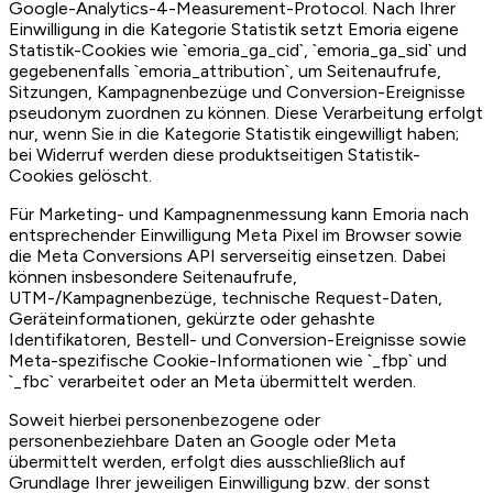
Google-Analytics-4-Measurement-Protocol. Nach Ihrer
Einwilligung in die Kategorie Statistik setzt Emoria eigene
Statistik-Cookies wie `emoria_ga_cid`, `emoria_ga_sid` und
gegebenenfalls `emoria_attribution`, um Seitenaufrufe,
Sitzungen, Kampagnenbezüge und Conversion-Ereignisse
pseudonym zuordnen zu können. Diese Verarbeitung erfolgt
nur, wenn Sie in die Kategorie Statistik eingewilligt haben;
bei Widerruf werden diese produktseitigen Statistik-
Cookies gelöscht.
Für Marketing- und Kampagnenmessung kann Emoria nach
entsprechender Einwilligung Meta Pixel im Browser sowie
die Meta Conversions API serverseitig einsetzen. Dabei
können insbesondere Seitenaufrufe,
UTM-/Kampagnenbezüge, technische Request-Daten,
Geräteinformationen, gekürzte oder gehashte
Identifikatoren, Bestell- und Conversion-Ereignisse sowie
Meta-spezifische Cookie-Informationen wie `_fbp` und
`_fbc` verarbeitet oder an Meta übermittelt werden.
Soweit hierbei personenbezogene oder
personenbeziehbare Daten an Google oder Meta
übermittelt werden, erfolgt dies ausschließlich auf
Grundlage Ihrer jeweiligen Einwilligung bzw. der sonst