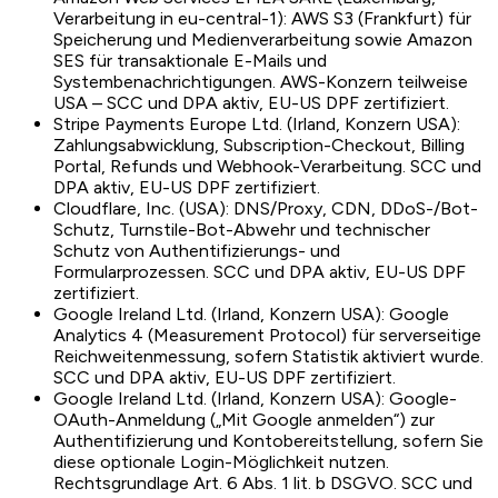
Verarbeitung in eu-central-1): AWS S3 (Frankfurt) für
Speicherung und Medienverarbeitung sowie Amazon
SES für transaktionale E-Mails und
Systembenachrichtigungen. AWS-Konzern teilweise
USA – SCC und DPA aktiv, EU-US DPF zertifiziert.
Stripe Payments Europe Ltd. (Irland, Konzern USA):
Zahlungsabwicklung, Subscription-Checkout, Billing
Portal, Refunds und Webhook-Verarbeitung. SCC und
DPA aktiv, EU-US DPF zertifiziert.
Cloudflare, Inc. (USA): DNS/Proxy, CDN, DDoS-/Bot-
Schutz, Turnstile-Bot-Abwehr und technischer
Schutz von Authentifizierungs- und
Formularprozessen. SCC und DPA aktiv, EU-US DPF
zertifiziert.
Google Ireland Ltd. (Irland, Konzern USA): Google
Analytics 4 (Measurement Protocol) für serverseitige
Reichweitenmessung, sofern Statistik aktiviert wurde.
SCC und DPA aktiv, EU-US DPF zertifiziert.
Google Ireland Ltd. (Irland, Konzern USA): Google-
OAuth-Anmeldung („Mit Google anmelden“) zur
Authentifizierung und Kontobereitstellung, sofern Sie
diese optionale Login-Möglichkeit nutzen.
Rechtsgrundlage Art. 6 Abs. 1 lit. b DSGVO. SCC und