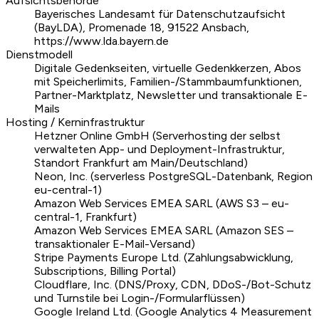
Aufsichtsbehörde
Bayerisches Landesamt für Datenschutzaufsicht
(BayLDA), Promenade 18, 91522 Ansbach,
https://www.lda.bayern.de
Dienstmodell
Digitale Gedenkseiten, virtuelle Gedenkkerzen, Abos
mit Speicherlimits, Familien-/Stammbaumfunktionen,
Partner-Marktplatz, Newsletter und transaktionale E-
Mails
Hosting / Kerninfrastruktur
Hetzner Online GmbH (Serverhosting der selbst
verwalteten App- und Deployment-Infrastruktur,
Standort Frankfurt am Main/Deutschland)
Neon, Inc. (serverless PostgreSQL-Datenbank, Region
eu-central-1)
Amazon Web Services EMEA SARL (AWS S3 – eu-
central-1, Frankfurt)
Amazon Web Services EMEA SARL (Amazon SES –
transaktionaler E-Mail-Versand)
Stripe Payments Europe Ltd. (Zahlungsabwicklung,
Subscriptions, Billing Portal)
Cloudflare, Inc. (DNS/Proxy, CDN, DDoS-/Bot-Schutz
und Turnstile bei Login-/Formularflüssen)
Google Ireland Ltd. (Google Analytics 4 Measurement