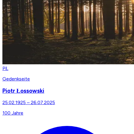
PŁ
Gedenkseite
Piotr Łossowski
25.02.1925
–
26.07.2025
100
Jahre