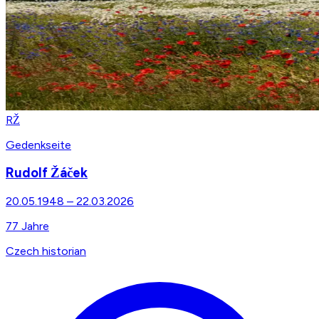
RŽ
Gedenkseite
Rudolf Žáček
20.05.1948
–
22.03.2026
77
Jahre
Czech historian