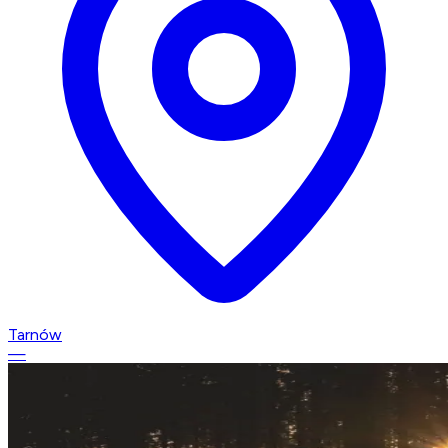
Tarnów
—