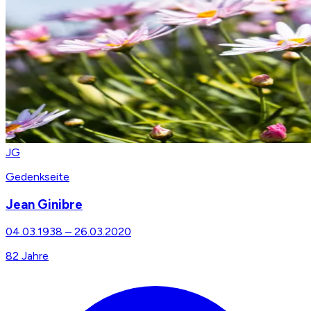
JG
Gedenkseite
Jean Ginibre
04.03.1938
–
26.03.2020
82
Jahre