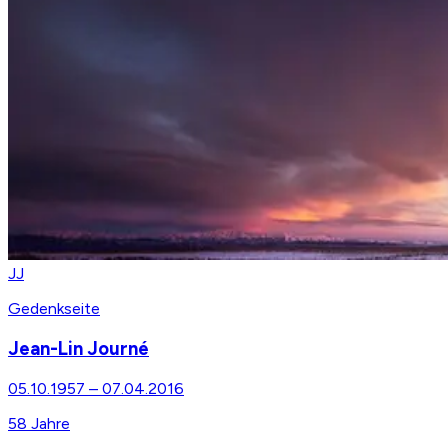
JJ
Gedenkseite
Jean-Lin Journé
05.10.1957
–
07.04.2016
58
Jahre