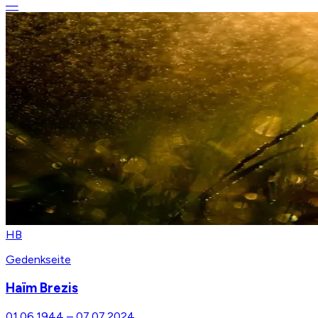
—
HB
Gedenkseite
Haïm Brezis
01.06.1944
–
07.07.2024