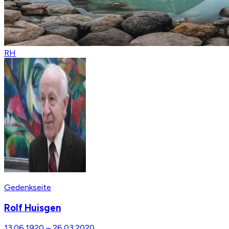
RH
Gedenkseite
Rolf Huisgen
13.06.1920
–
26.03.2020