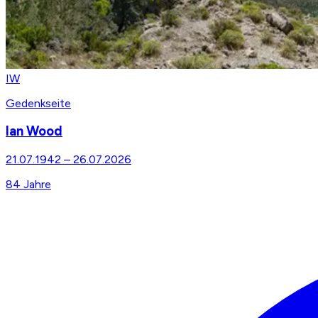
IW
Gedenkseite
Ian Wood
21.07.1942
–
26.07.2026
84
Jahre