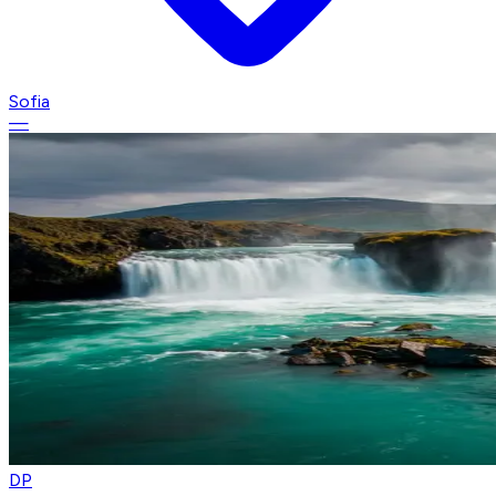
Sofia
—
DP