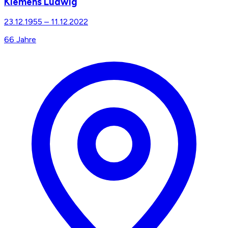
Klemens Ludwig
23.12.1955
–
11.12.2022
66
Jahre