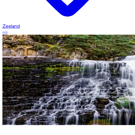
Zeeland
—