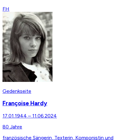
FH
Gedenkseite
Françoise Hardy
17.01.1944
–
11.06.2024
80
Jahre
französische Sängerin, Texterin, Komponistin und