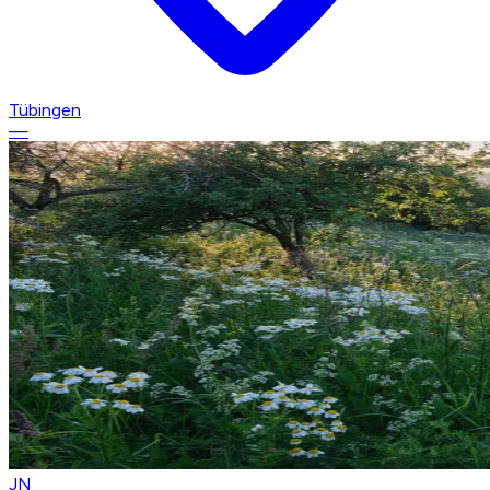
Tübingen
—
JN