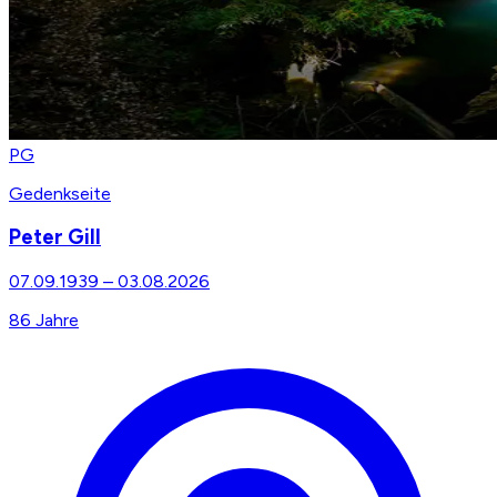
PG
Gedenkseite
Peter Gill
07.09.1939
–
03.08.2026
86
Jahre