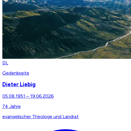
DL
Gedenkseite
Dieter Liebig
05.08.1951
–
19.06.2026
74
Jahre
evangelischer Theologe und Landrat