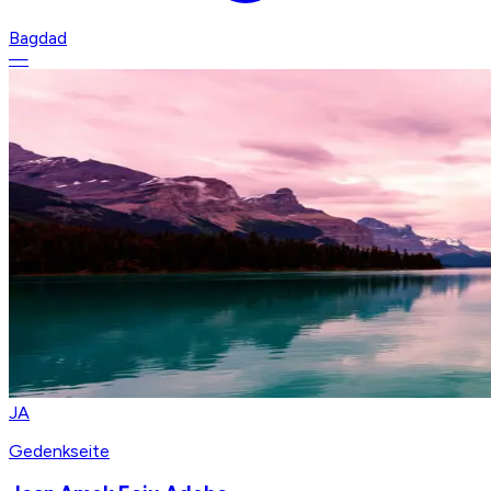
Bagdad
—
JA
Gedenkseite