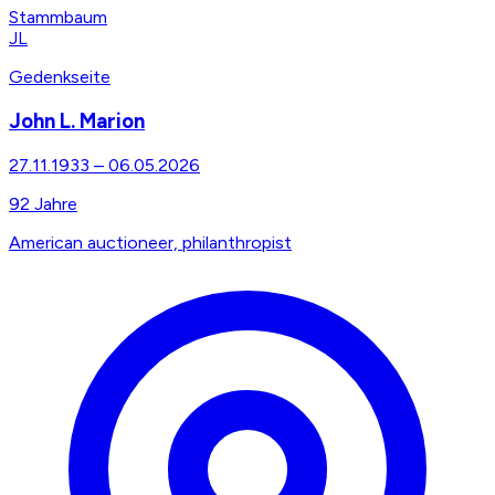
Stammbaum
JL
Gedenkseite
John L. Marion
27.11.1933
–
06.05.2026
92
Jahre
American auctioneer, philanthropist