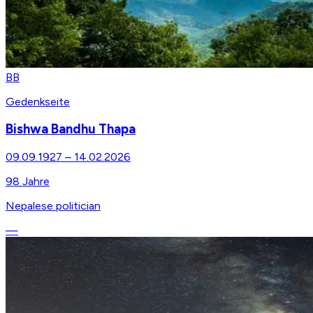
BB
Gedenkseite
Bishwa Bandhu Thapa
09.09.1927
–
14.02.2026
98
Jahre
Nepalese politician
—