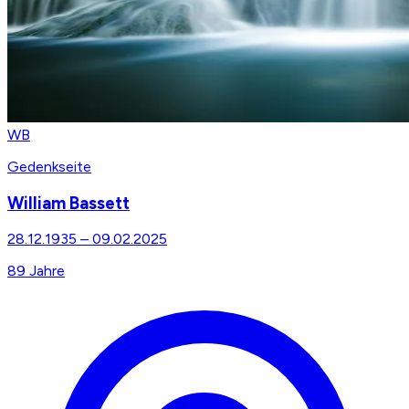
WB
Gedenkseite
William Bassett
28.12.1935
–
09.02.2025
89
Jahre