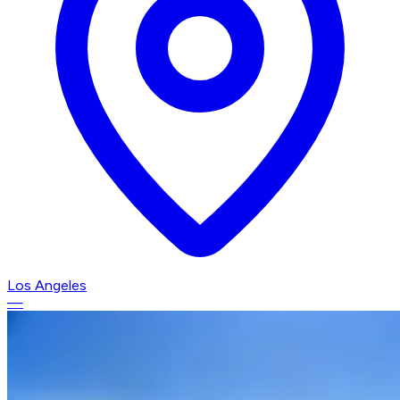
Los Angeles
—