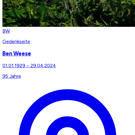
BW
Gedenkseite
Ben Weese
01.01.1929
–
29.04.2024
95
Jahre