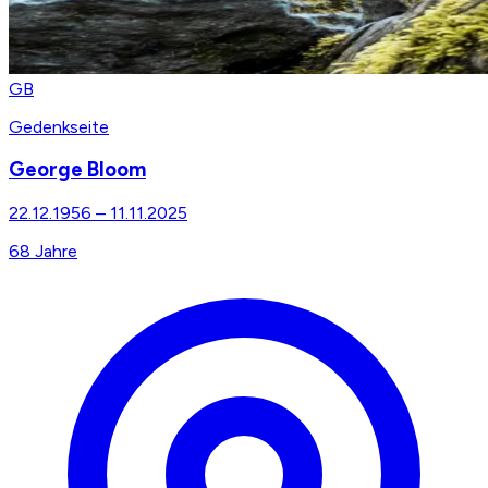
GB
Gedenkseite
George Bloom
22.12.1956
–
11.11.2025
68
Jahre