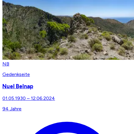
NB
Gedenkseite
Nuel Belnap
01.05.1930
–
12.06.2024
94
Jahre