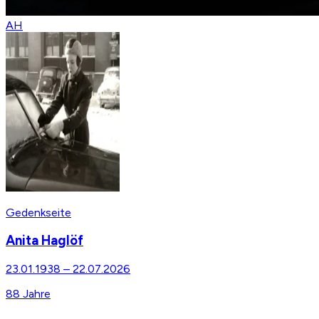
AH
Gedenkseite
Anita Haglöf
23.01.1938
–
22.07.2026
88
Jahre