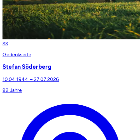
SS
Gedenkseite
Stefan Söderberg
10.04.1944
–
27.07.2026
82
Jahre