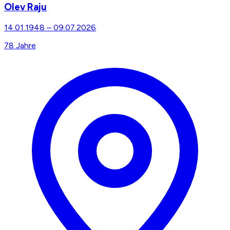
Olev Raju
14.01.1948
–
09.07.2026
78
Jahre