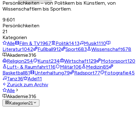
Persönlichkeiten – von Politikern bis Künstlern, von
Wissenschaftlern bis Sportlern.
9.601
Persönlichkeiten
21
Kategorien
Alle
Film & TV
1967
Politik
1413
Musik
1110
Literatur
1042
Fußball
912
Sport
683
Wissenschaft
678
Akademie
316
Religion
254
Kunst
234
Wirtschaft
129
Motorsport
120
Luft- & Raumfahrt
116
Militär
106
Medizin
85
Basketball
81
Unterhaltung
79
Radsport
77
Fotografie
45
Tanz
36
Adel
11
Zurück zum Archiv
Alle
Akademie
316
Kategorien
21
Akademie