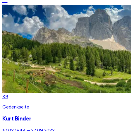
—
KB
Gedenkseite
Kurt Binder
10.02.1944
–
27.09.2022