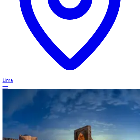
Lima
—