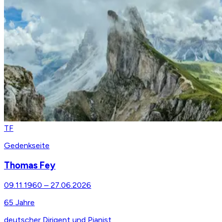
TF
Gedenkseite
Thomas Fey
09.11.1960
–
27.06.2026
65
Jahre
deutscher Dirigent und Pianist