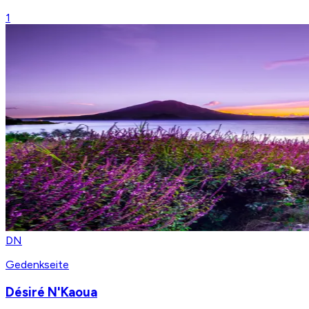
1
DN
Gedenkseite
Désiré N'Kaoua