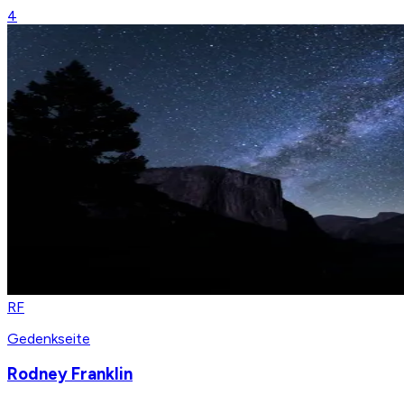
4
RF
Gedenkseite
Rodney Franklin