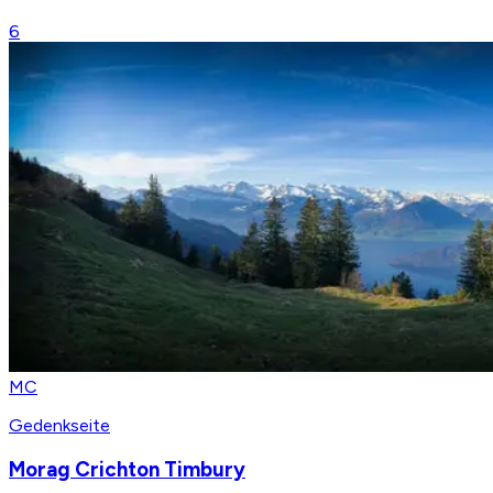
6
MC
Gedenkseite
Morag Crichton Timbury