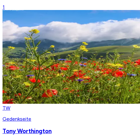
1
TW
Gedenkseite
Tony Worthington