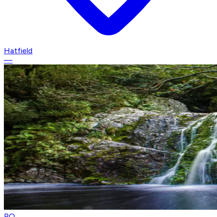
Hatfield
—
PO