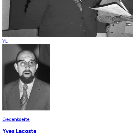
YL
Gedenkseite
Yves Lacoste