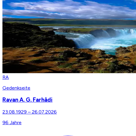
RA
Gedenkseite
Ravan A. G. Farhâdi
23.08.1929
–
26.07.2026
96
Jahre