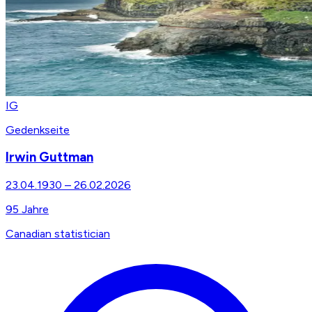
IG
Gedenkseite
Irwin Guttman
23.04.1930
–
26.02.2026
95
Jahre
Canadian statistician