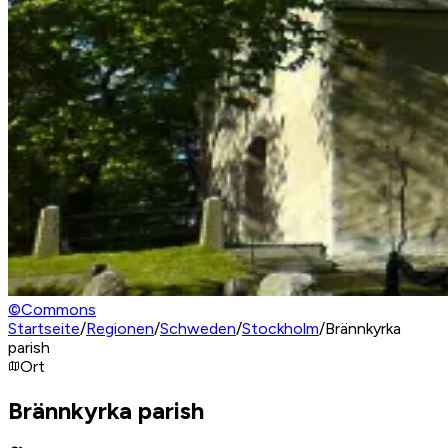
©
Commons
Startseite
/
Regionen
/
Schweden
/
Stockholm
/
Brännkyrka
parish
Ort
Brännkyrka parish