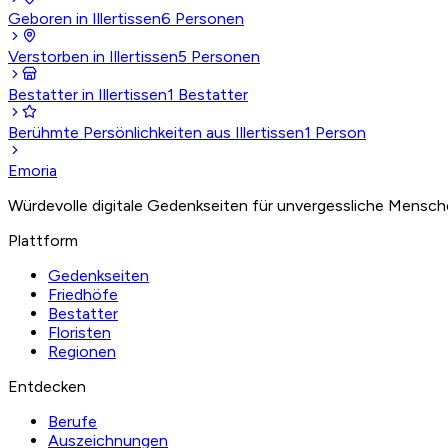
Geboren in Illertissen
6
Personen
Verstorben in Illertissen
5
Personen
Bestatter in Illertissen
1
Bestatter
Berühmte Persönlichkeiten aus Illertissen
1
Person
Emoria
Würdevolle digitale Gedenkseiten für unvergessliche Mensch
Plattform
Gedenkseiten
Friedhöfe
Bestatter
Floristen
Regionen
Entdecken
Berufe
Auszeichnungen