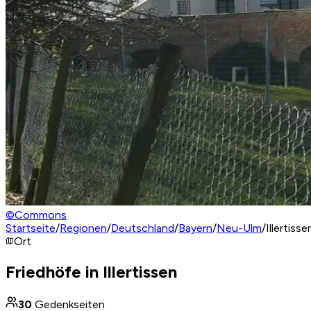
©
Commons
Startseite
/
Regionen
/
Deutschland
/
Bayern
/
Neu-Ulm
/
Illertisse
Ort
Friedhöfe in Illertissen
30
Gedenkseiten