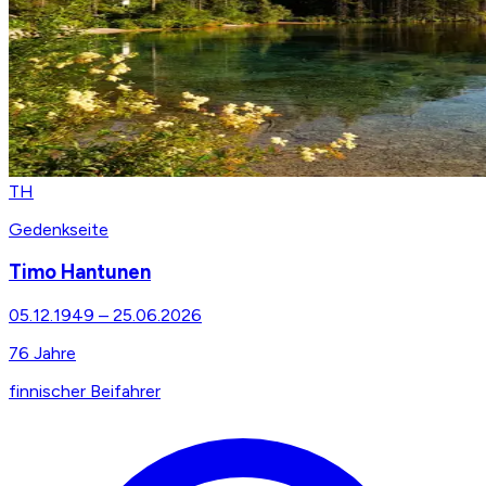
TH
Gedenkseite
Timo Hantunen
05.12.1949
–
25.06.2026
76
Jahre
finnischer Beifahrer