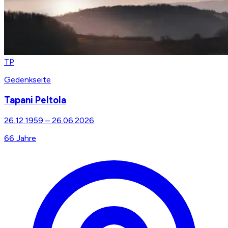
TP
Gedenkseite
Tapani Peltola
26.12.1959
–
26.06.2026
66
Jahre