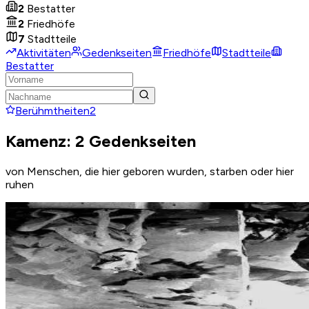
2
Bestatter
2
Friedhöfe
7
Stadtteile
Aktivitäten
Gedenkseiten
Friedhöfe
Stadtteile
Bestatter
Berühmtheiten
2
Kamenz: 2 Gedenkseiten
von Menschen, die hier geboren wurden, starben oder hier
ruhen