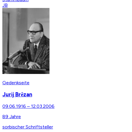
JB
Gedenkseite
Jurij Brězan
09.06.1916
–
12.03.2006
89
Jahre
sorbischer Schriftsteller