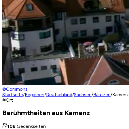
©
Commons
Startseite
/
Regionen
/
Deutschland
/
Sachsen
/
Bautzen
/
Kamenz
Ort
Berühmtheiten aus Kamenz
108
Gedenkseiten