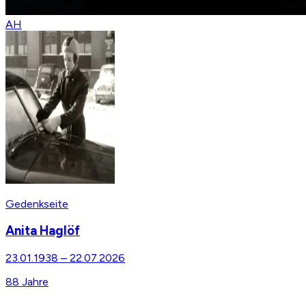
AH
Gedenkseite
Anita Haglöf
23.01.1938
–
22.07.2026
88
Jahre