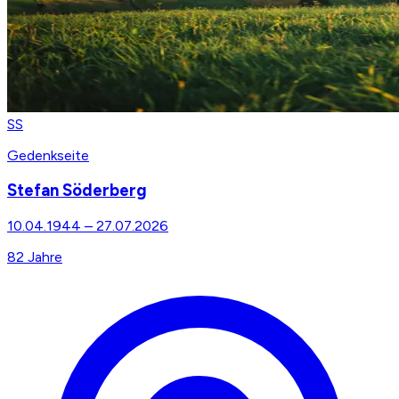
SS
Gedenkseite
Stefan Söderberg
10.04.1944
–
27.07.2026
82
Jahre