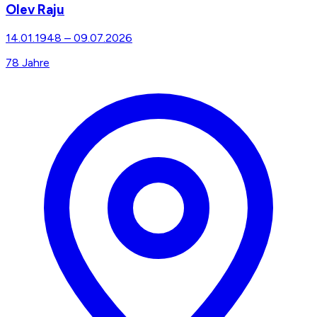
Olev Raju
14.01.1948
–
09.07.2026
78
Jahre