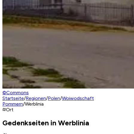
©
Commons
Startseite
/
Regionen
/
Polen
/
Woiwodschaft
Pommern
/
Werblinia
Ort
Gedenkseiten in Werblinia