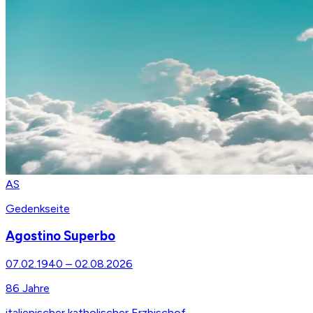
AS
Gedenkseite
Agostino Superbo
07.02.1940
–
02.08.2026
86
Jahre
italienischer katholischer Erzbischof