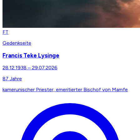
FT
Gedenkseite
Francis Teke Lysinge
28.12.1938
–
29.07.2026
87
Jahre
kamerunischer Priester, emeritierter Bischof von Mamfe