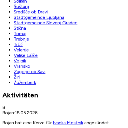
Solkan
Šoštanj
Središče ob Dravi
Stadtgemeinde Ljubljana
Stadtgemeinde Slovenj Gradec
Stična
Tomaj
Trebnje
Tržič
Velenje
Velike Lašče
Vojnik
Vransko
Zagorje ob Savi
Žiri
Žužemberk
Aktivitäten
B
Bojan
·
18.05.2026
Bojan hat eine Kerze für
Ivanka Mestnik
angezündet