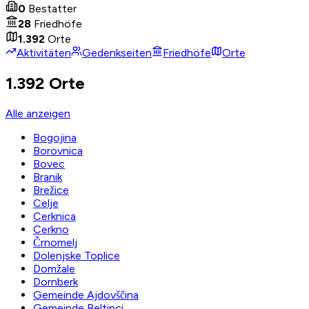
0
Bestatter
28
Friedhöfe
1.392
Orte
Aktivitäten
Gedenkseiten
Friedhöfe
Orte
1.392 Orte
Alle anzeigen
Bogojina
Borovnica
Bovec
Branik
Brežice
Celje
Cerknica
Cerkno
Črnomelj
Dolenjske Toplice
Domžale
Dornberk
Gemeinde Ajdovščina
Gemeinde Beltinci