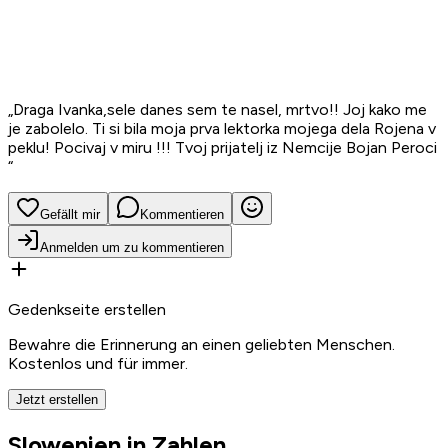
„
Draga Ivanka,sele danes sem te nasel, mrtvo!! Joj kako me
je zabolelo. Ti si bila moja prva lektorka mojega dela Rojena v
peklu! Pocivaj v miru !!! Tvoj prijatelj iz Nemcije Bojan Peroci
“
Gefällt mir
Kommentieren
Anmelden um zu kommentieren
Gedenkseite erstellen
Bewahre die Erinnerung an einen geliebten Menschen.
Kostenlos und für immer.
Jetzt erstellen
Slowenien in Zahlen