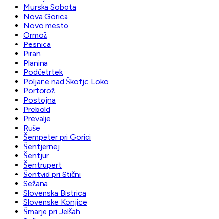
Murska Sobota
Nova Gorica
Novo mesto
Ormož
Pesnica
Piran
Planina
Podčetrtek
Poljane nad Škofjo Loko
Portorož
Postojna
Prebold
Prevalje
Ruše
Šempeter pri Gorici
Šentjernej
Šentjur
Šentrupert
Šentvid pri Stični
Sežana
Slovenska Bistrica
Slovenske Konjice
Šmarje pri Jelšah