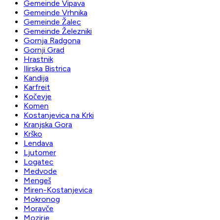
Gemeinde Vipava
Gemeinde Vrhnika
Gemeinde Žalec
Gemeinde Železniki
Gornja Radgona
Gornji Grad
Hrastnik
Ilirska Bistrica
Kandija
Karfreit
Kočevje
Komen
Kostanjevica na Krki
Kranjska Gora
Krško
Lendava
Ljutomer
Logatec
Medvode
Mengeš
Miren-Kostanjevica
Mokronog
Moravče
Mozirje