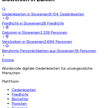
Gedenkseiten in Slowenien
9.104
Gedenkseiten
Friedhöfe in Slowenien
28
Friedhöfe
Geboren in Slowenien
3.339
Personen
Verstorben in Slowenien
2.694
Personen
Berühmte Persönlichkeiten aus Slowenien
18
Personen
Emoria
Würdevolle digitale Gedenkseiten für unvergessliche
Menschen.
Plattform
Gedenkseiten
Friedhöfe
Bestatter
Floristen