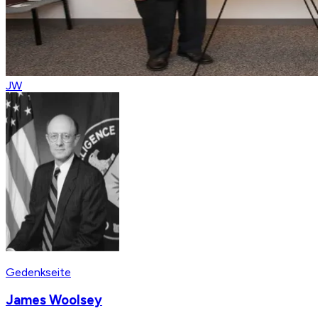
JW
Gedenkseite
James Woolsey