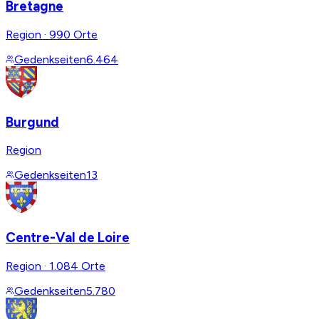
Bretagne
Region
·
990 Orte
Gedenkseiten
6.464
Burgund
Region
Gedenkseiten
13
Centre-Val de Loire
Region
·
1.084 Orte
Gedenkseiten
5.780