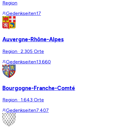
Region
Gedenkseiten
17
Auvergne-Rhône-Alpes
Region
·
2.305 Orte
Gedenkseiten
13.660
Bourgogne-Franche-Comté
Region
·
1.643 Orte
Gedenkseiten
7.407